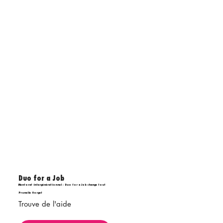
Duo for a Job
Mentorat intergénérationnel : Duo for a Job change tout
Prunelle Gorget
Trouve de l'aide