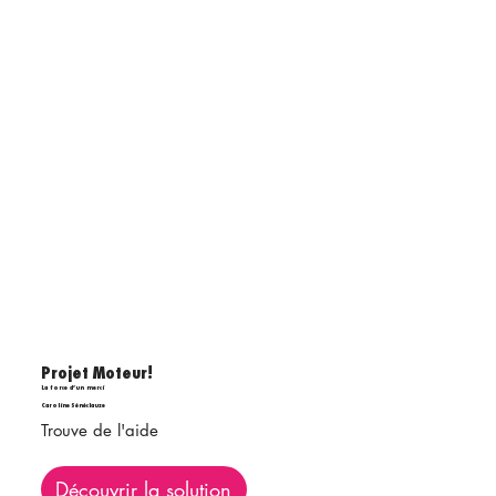
Projet Moteur!
La force d’un merci
Caroline Sénéclauze
Trouve de l'aide
Découvrir la solution