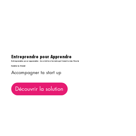
Entreprendre pour Apprendre
Entreprendre pour apprendre : la solution terrain qui transforme l’école
Sandra Le Grand
Accompagner ta start up
Découvrir la solution