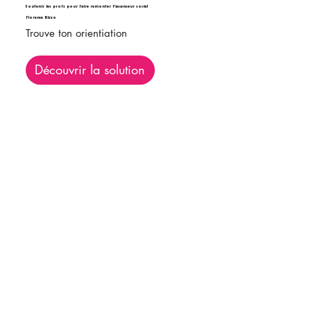
Soutenir les profs pour faire remonter l’ascenseur social
Florence Rizzo
Trouve ton orientiation
Découvrir la solution