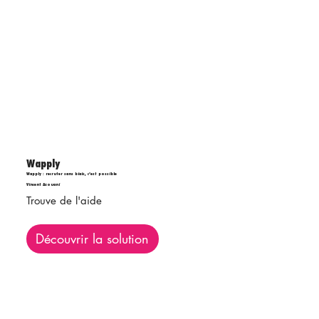
Wapply
Wapply : recruter sans biais, c’est possible
Vincent Azouani
Trouve de l'aide
Découvrir la solution