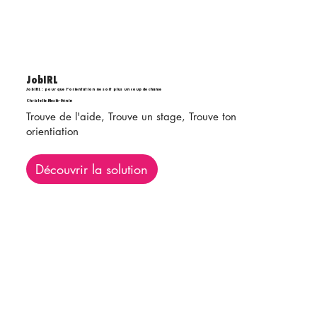
JobIRL
JobIRL : pour que l’orientation ne soit plus un coup de chance
Christelle Meslé-Génin
Trouve de l'aide, Trouve un stage, Trouve ton
orientiation
Découvrir la solution