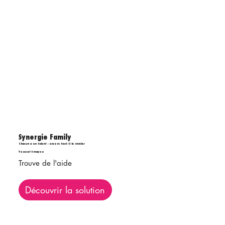
Synergie Family
Chacun a un talent : encore faut-il le révéler
Youssef Smayou
Trouve de l'aide
Découvrir la solution