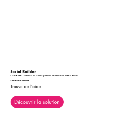
Social Builder
Social Builder : comment les femmes prennent l’ascenseur des métiers d’avenir
Emmanuelle Larroque
Trouve de l'aide
Découvrir la solution