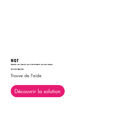
NQT
Révéler les talents qui n’attendent qu’une chance
Noemy Agesilas
Trouve de l'aide
Découvrir la solution