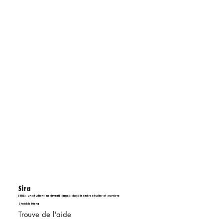
Sira
SIRA : un étudiant ne devrait jamais choisir entre étudier et survivre
Cheickh Dieng
Trouve de l'aide