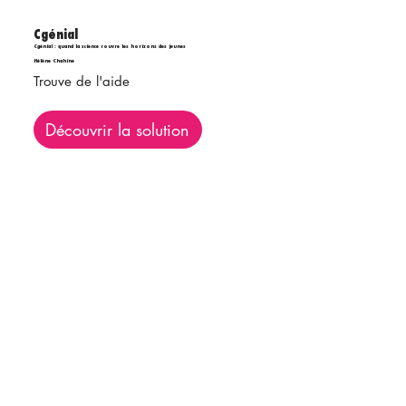
Cgénial
Cgénial : quand la science rouvre les horizons des jeunes
Hélène Chahine
Trouve de l'aide
Découvrir la solution