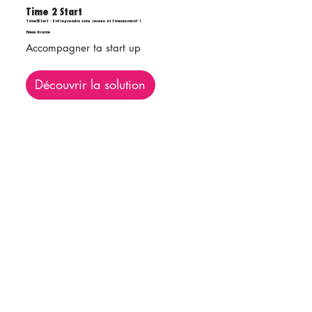
Time 2 Start
Time2Start : Entreprendre sans réseau ni financement !
Hawa Dramé
Accompagner ta start up
Découvrir la solution