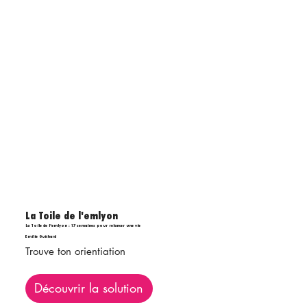
La Toile de l'emlyon
La Toile de l’emlyon : 17 semaines pour relancer une vie
Emilie Guichard
Trouve ton orientiation
Découvrir la solution