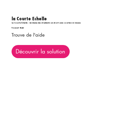
la Courte Echelle
La Courte Échelle : LA chance des étudiants en droit sans soutien ni réseau
Youssef Badr
Trouve de l'aide
Découvrir la solution