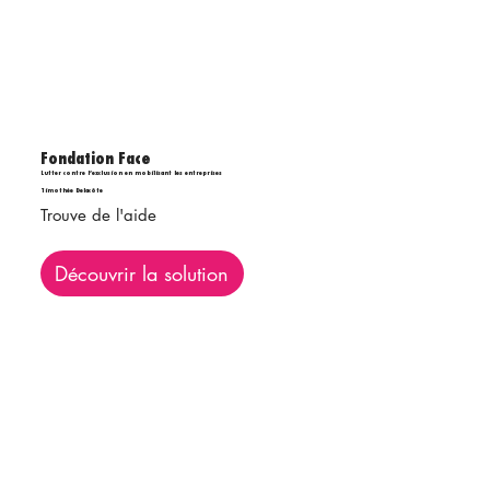
Fondation Face
Lutter contre l’exclusion en mobilisant les entreprises
Timothée Delacôte
Trouve de l'aide
Découvrir la solution