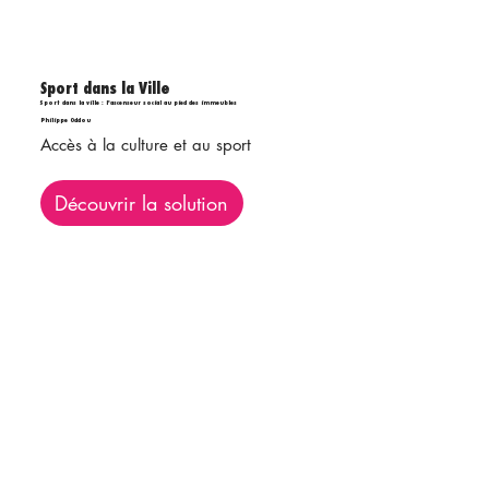
Sport dans la Ville
Sport dans la ville : l'ascenseur social au pied des immeubles
Philippe Oddou
Accès à la culture et au sport
Découvrir la solution