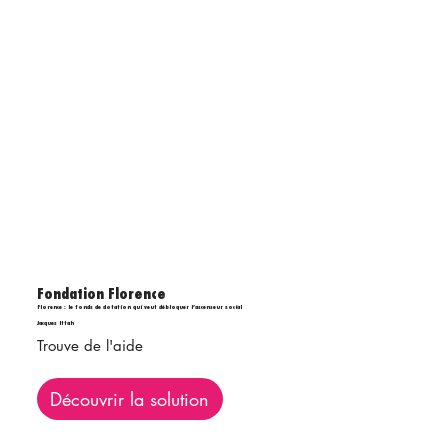
Fondation Florence
Florence : le fonds de dotation qui veut débloquer l’ascenseur social
Jacques Ittah
Trouve de l'aide
Découvrir la solution