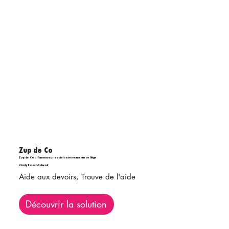
Zup de Co
Zup de Co : l’ascenseur social commence au collège
Cindy Essoh-Schenk
Aide aux devoirs, Trouve de l'aide
Découvrir la solution