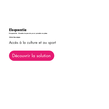
Eloquentia
Eloquentia : Prendre la parole pour prendre sa place
Olivia Dessaigne
Accès à la culture et au sport
Découvrir la solution