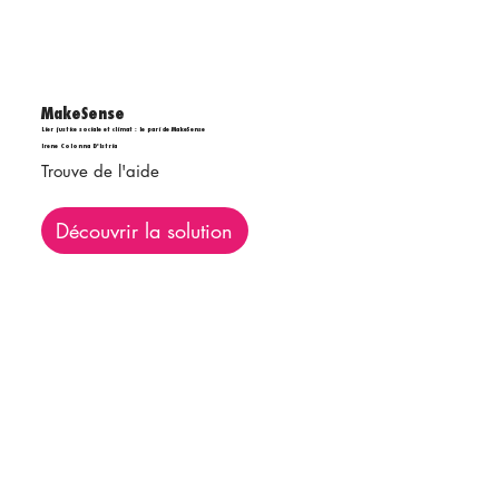
MakeSense
Lier justice sociale et climat : le pari de MakeSense
Irene Colonna D'Istria
Trouve de l'aide
Découvrir la solution