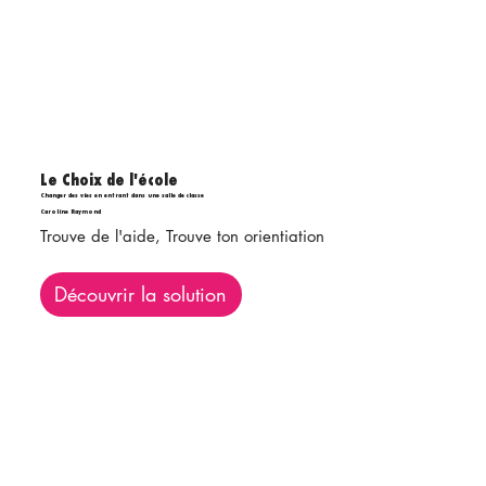
Le Choix de l'école
Changer des vies en entrant dans une salle de classe
Caroline Raymond
Trouve de l'aide, Trouve ton orientiation
Découvrir la solution