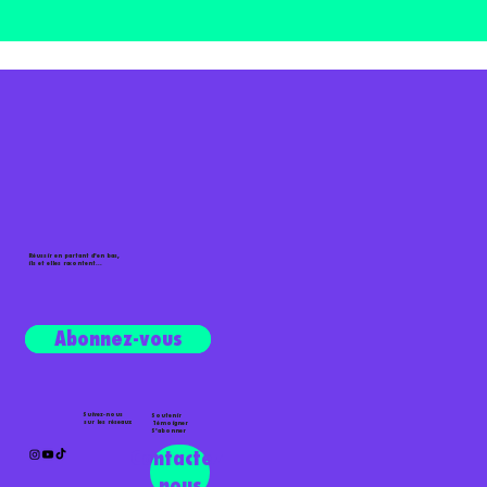
Réussir en partant d'en bas,
ils et elles racontent...
Écouter le podcast
Abonnez-vous
Suivez-nous
Soutenir
sur les réseaux
Témoigner
S'abonner
Contactez-
nous