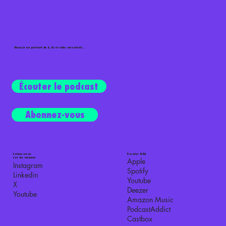
Réussir en partant de 0, ils et elles racontent...
Écouter le podcast
Abonnez-vous
Suivez-nous
Écouter BDA
sur les réseaux
Apple
Instagram
Spotify
Linkedin
Youtube
X
Deezer
Youtube
Amazon Music
PodcastAddict
Castbox