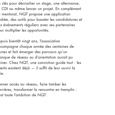
s clés pour décrocher un stage, une alternance,
 CDI ou même lancer un projet. En complément
 mentorat, NQT propose une application
diée, des outils pour booster les candidatures et
s événements réguliers avec ses partenaires
ur multiplier les opportunités.
puis bientôt vingt ans, l’association
compagne chaque année des centaines de
unes et fait émerger des parcours qu’un
nque de réseau ou d’orientation aurait pu
einer. Chez NQT, une conviction guide tout : les
lents existent déjà — il suffit de leur ouvrir la
ie.
nner accès au réseau, faire tomber les
rrières, transformer la rencontre en tremplin :
est toute l’ambition de NQT.