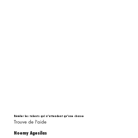
Révéler les talents qui n’attendent qu’une chance
Trouve de l'aide
Noemy Agesilas