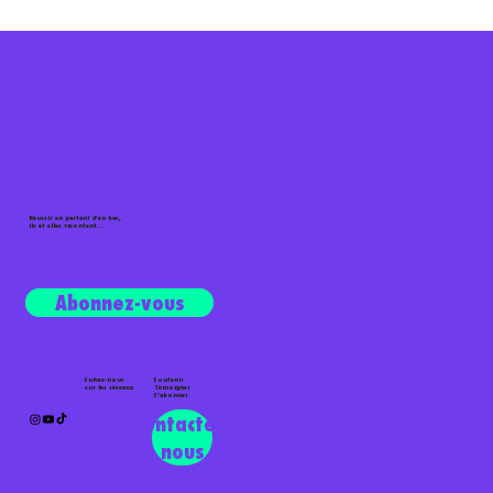
Réussir en partant d'en bas,
ils et elles racontent...
Écouter le podcast
Abonnez-vous
Suivez-nous
Soutenir
sur les réseaux
Témoigner
S'abonner
Contactez-
nous