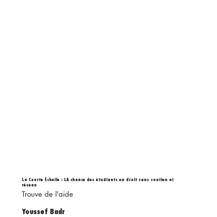
La Courte Échelle : LA chance des étudiants en droit sans soutien ni
réseau
Trouve de l'aide
Youssef Badr