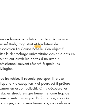
ns ce hors-série Solution, on tend le micro à
ussef Badr, magistrat et fondateur de
En savoir
plus
association La Courte Échelle. Son objectif :
iter le décrochage universitaire des étudiants en
oit et leur ouvrir les portes d’un avenir
ofessionnel souvent réservé à quelques
ivilégiés.
ec franchise, il raconte pourquoi il refuse
étiquette « d’exception » et pourquoi il préfère
carner un espoir collectif. On y découvre les
stacles structurels qui freinent encore trop de
unes talents : manque d’information, d’accès
x stages, de moyens financiers, de confiance