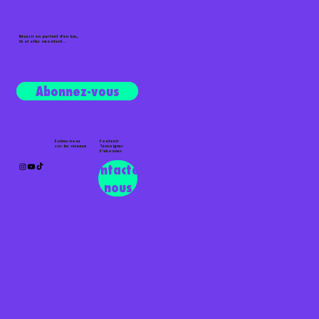
Réussir en partant d'en bas,
ils et elles racontent...
Écouter le podcast
Abonnez-vous
Suivez-nous
Soutenir
sur les réseaux
Témoigner
S'abonner
Contactez-
nous