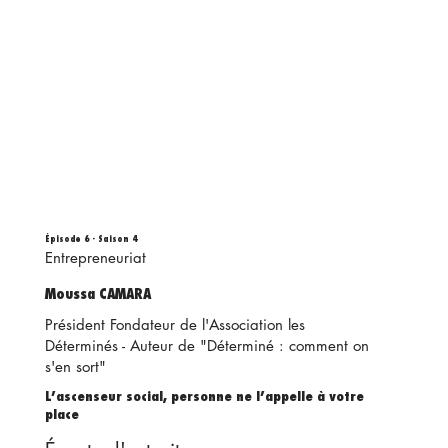
Épisode 6 - Saison 4
Entrepreneuriat
Moussa CAMARA
Président Fondateur de l'Association les
Déterminés - Auteur de "Déterminé : comment on
s'en sort"
L’ascenseur social, personne ne l’appelle à votre
place