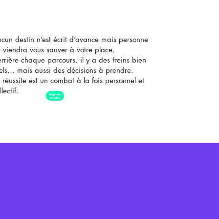
cun destin n’est écrit d’avance mais personne
 viendra vous sauver à votre place.
rrière chaque parcours, il y a des freins bien
els… mais aussi des décisions à prendre.
 réussite est un combat à la fois personnel et
llectif.
Regarder
la vidéo