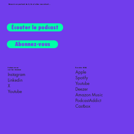
Réussir en partant de 0, ils et elles racontent...
Écouter le podcast
Abonnez-vous
Suivez-nous
Écouter BDA
sur les réseaux
Apple
Instagram
Spotify
Linkedin
Youtube
X
Deezer
Youtube
Amazon Music
PodcastAddict
Castbox