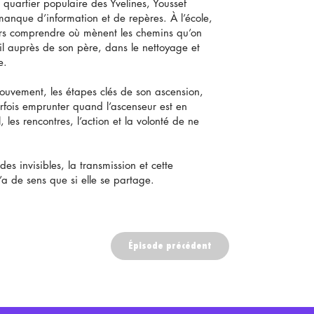
quartier populaire des Yvelines, Youssef
 manque d’information et de repères. À l’école,
ours comprendre où mènent les chemins qu’on
vail auprès de son père, dans le nettoyage et
e.
 mouvement, les étapes clés de son ascension,
parfois emprunter quand l’ascenseur est en
 les rencontres, l’action et la volonté de ne
es invisibles, la transmission et cette
n’a de sens que si elle se partage.
Épisode précédent