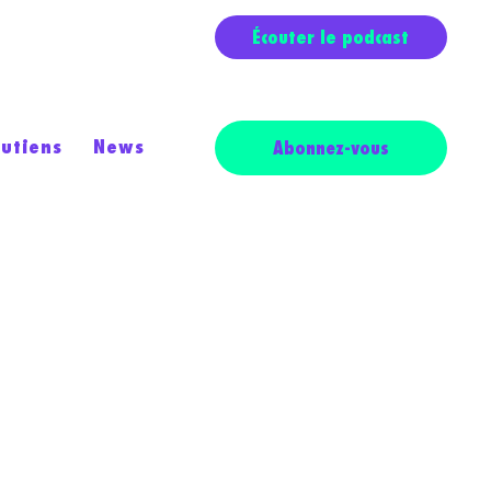
Écouter le podcast
outiens
News
Abonnez-vous