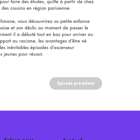
u pour faire des études, quitte à partir de chez
z des cousins en région parisienne.
ihmane, vous découvrirez sa petite enfance
aise et son déclic au moment de passer le
mment il a débuté tout en bas pour arriver au
apport au racisme, les avantages d’être né
es inévitables épisodes d’ascenseur
 jeunes pour réussir.
Épisode précédent