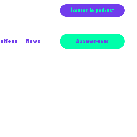
Écouter le podcast
outiens
News
Abonnez-vous