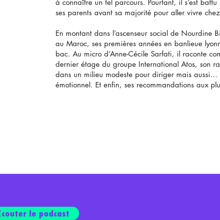
à connaître un tel parcours. Pourtant, il s’est batt
ses parents avant sa majorité pour aller vivre che
En montant dans l’ascenseur social de Nourdine B
au Maroc, ses premières années en banlieue lyonn
bac. Au micro d’Anne-Cécile Sarfati, il raconte co
dernier étage du groupe International Atos, son r
dans un milieu modeste pour diriger mais aussi… l
émotionnel. Et enfin, ses recommandations aux plus
Écouter le podcast