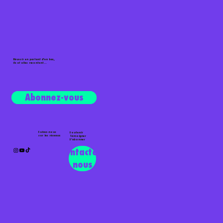
Réussir en partant d'en bas,
ils et elles racontent...
Écouter le podcast
Abonnez-vous
Suivez-nous
Soutenir
sur les réseaux
Témoigner
S'abonner
Contactez-
nous