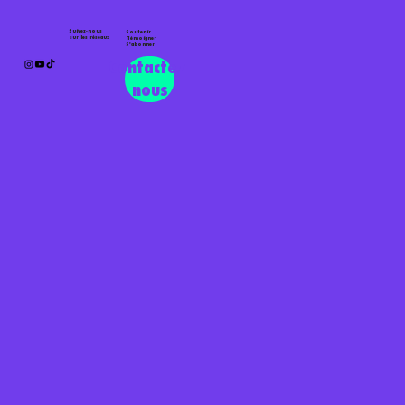
Suivez-nous
Soutenir
sur les réseaux
Témoigner
S'abonner
Contactez-
nous