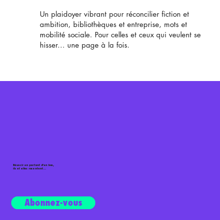
Un plaidoyer vibrant pour réconcilier fiction et
ambition, bibliothèques et entreprise, mots et
mobilité sociale. Pour celles et ceux qui veulent se
hisser… une page à la fois.
Réussir en partant d'en bas,
ils et elles racontent...
Écouter le podcast
Abonnez-vous