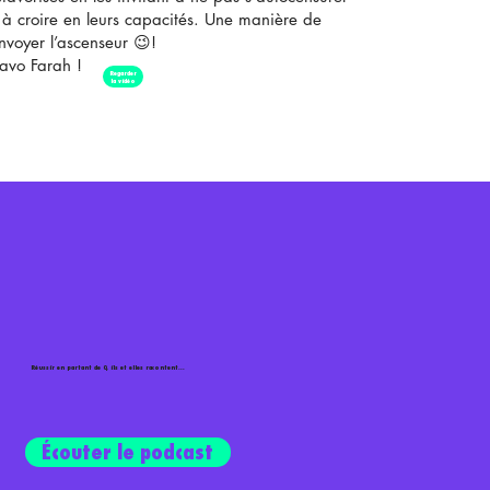
 à croire en leurs capacités. Une manière de
nvoyer l’ascenseur 😉!
avo Farah !
Regarder
la vidéo
Réussir en partant de 0, ils et elles racontent...
Écouter le podcast