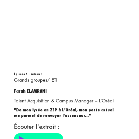
Épisode 5 - Saison 1
Grands groupes/ ETI
Farah ELAMRANI
Talent Acquisition & Campus Manager – L’Oréal
"De mon lycée en ZEP à L'Oréal, mon poste actuel
me permet de renvoyer l'ascenseur..."
Écouter l'extrait :