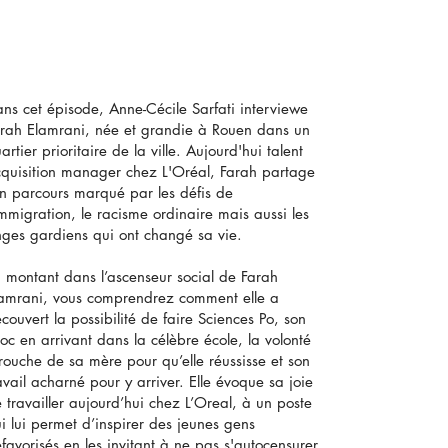
ns cet épisode, Anne-Cécile Sarfati interviewe
rah Elamrani, née et grandie à Rouen dans un
artier prioritaire de la ville. Aujourd'hui talent
quisition manager chez L'Oréal, Farah partage
n parcours marqué par les défis de
immigration, le racisme ordinaire mais aussi les
ges gardiens qui ont changé sa vie.
 montant dans l’ascenseur social de Farah
amrani, vous comprendrez comment elle a
couvert la possibilité de faire Sciences Po, son
oc en arrivant dans la célèbre école, la volonté
rouche de sa mère pour qu’elle réussisse et son
avail acharné pour y arriver. Elle évoque sa joie
 travailler aujourd’hui chez L’Oreal, à un poste
i lui permet d’inspirer des jeunes gens
favorisés en les invitant à ne pas s'autocensurer