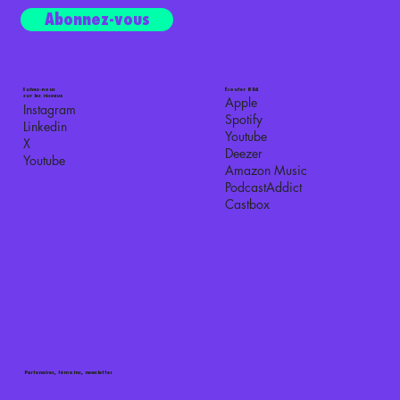
Abonnez-vous
Suivez-nous
Écouter BDA
sur les réseaux
Apple
Instagram
Spotify
Linkedin
Youtube
X
Deezer
Youtube
Amazon Music
PodcastAddict
Castbox
Partenaires, témoins, newsletter